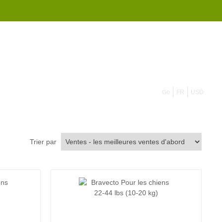
855 908 4010
Go
FR
USD
Trier par