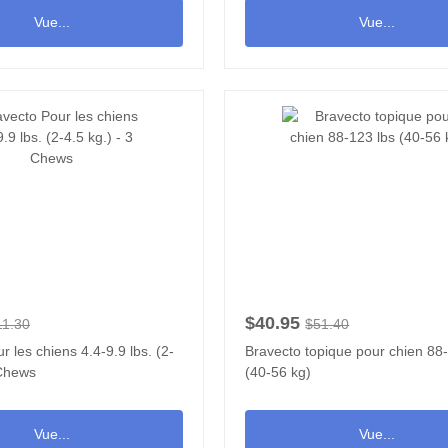
Vue...
Vue...
$40.95
11.30
$51.40
r les chiens 4.4-9.9 lbs. (2-
Bravecto topique pour chien 88
 Chews
(40-56 kg)
Vue...
Vue...