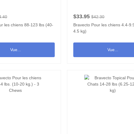
$33.95
4.40
$42.30
r les chiens 88-123 lbs (40-
Bravecto Pour les chiens 4.4-9.9
4.5 kg)
Vue...
Vue...