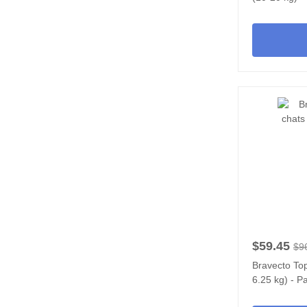
$59.45
$9
Bravecto Top
6.25 kg) - P