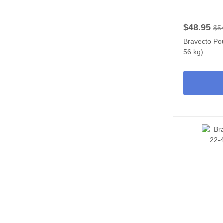
$48.95
$5
Bravecto Pou
56 kg)