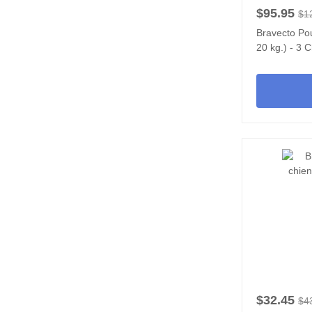
$95.95
$1
Bravecto Pou
20 kg.) - 3 
$32.45
$4