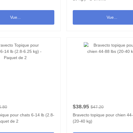
Vue...
Vue...
$38.95
6.80
$47.20
ique pour chats 6-14 lb (2.8-
Bravecto topique pour chien 44-
aquet de 2
(20-40 kg)