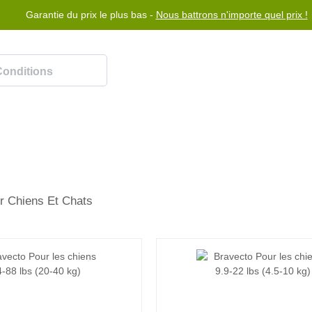
Garantie du prix le plus bas -
Nous battrons n'importe quel prix !
Rewards Program
Aidez-moi
Nous contacter
r Chiens Et Chats