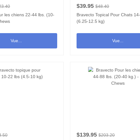
$39.95
23.40
$48.40
r les chiens 22-44 lbs. (10-
Bravecto Topical Pour Chats 14
Chews
(6.25-12.5 kg)
Vue...
Vue...
$139.95
3.50
$203.20