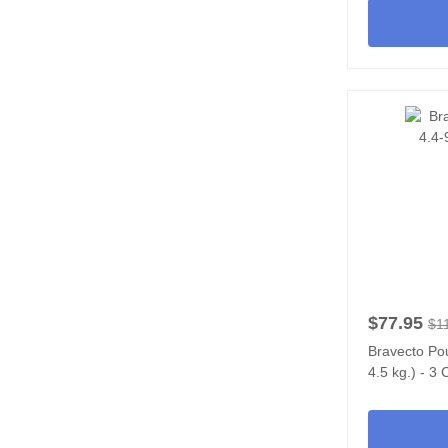
$77.95
$1
Bravecto Pou
4.5 kg.) - 3