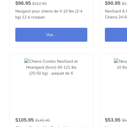
$96.95
$90.95
$112.50
$1
Nexgard pour chiens de 4-10 lbs (2-4
NexGard & H
kg) 12 à croquer
Chiens 24-6
6
Vue...
$105.95
$53.95
$143.40
$6