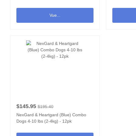
de 12
12
Vue...
$145.95
$195.40
NexGard & Heartgard (Blue) Combo
Dogs 4-10 lbs (2-4kg) - 12pk