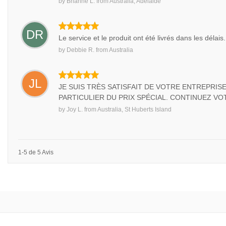
by
Brianne L.
from
Australia, Adelaide
DR
Le service et le produit ont été livrés dans les délais.
by
Debbie R.
from
Australia
JL
JE SUIS TRÈS SATISFAIT DE VOTRE ENTREPRISE
PARTICULIER DU PRIX SPÉCIAL. CONTINUEZ VO
by
Joy L.
from
Australia, St Huberts Island
1-5 de 5 Avis