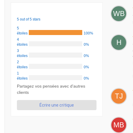
WB
5 out of 5 stars
5
étoiles
100%
4
H
étoiles
0%
3
étoiles
0%
2
étoiles
0%
1
étoiles
0%
Partagez vos pensées avec d'autres
clients
TJ
Écrire une critique
MB