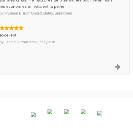
sur mes chats. Il a fallu près de 3 semaines pour venir, mais
les économies en valaient la peine.
by
Mychael B.
from
United States, Springfield
excellent
by
Leonid S.
from
Israel, bney aish