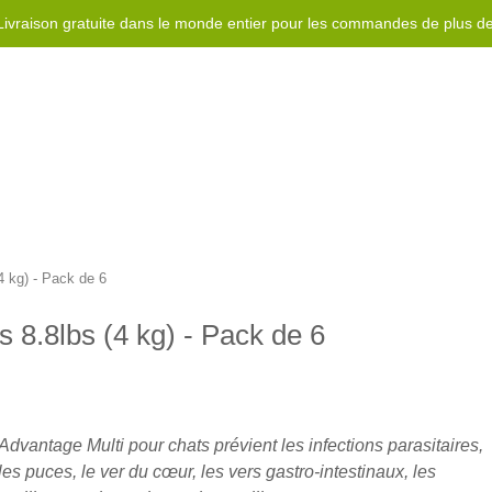
Livraison gratuite dans le monde entier pour les commandes de plus d
Rewards Program
Aidez-moi
Nous contacter
4 kg) - Pack de 6
 8.8lbs (4 kg) - Pack de 6
Advantage Multi pour chats prévient les infections parasitaires,
les puces, le ver du cœur, les vers gastro-intestinaux, les