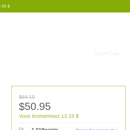
e 50 $
855 908 4010
Go
FR
USD
$64.10
$50.95
Vous économisez 13.15 $
1,019
points