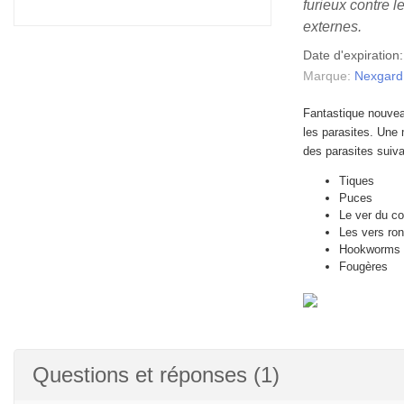
furieux contre l
externes.
Date d'expiration
Marque:
Nexgard
Fantastique nouvea
les parasites. Une 
des parasites suiv
Tiques
Puces
Le ver du c
Les vers ro
Hookworms
Fougères
Questions et réponses (1)