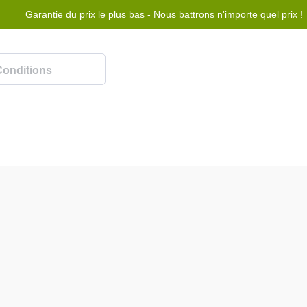
Garantie du prix le plus bas -
Nous battrons n'importe quel prix !
Rewards Program
Aidez-moi
Nous contacter