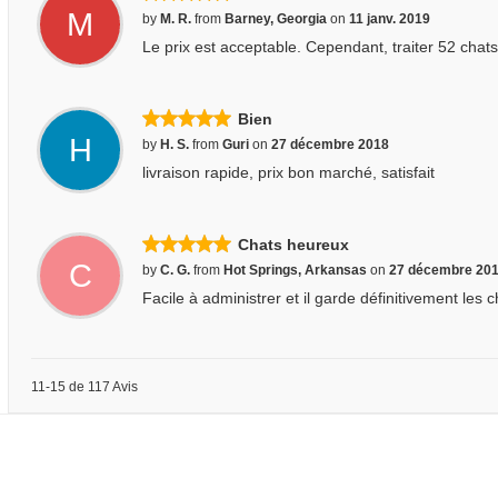
M
by
M. R.
from
Barney, Georgia
on
11 janv. 2019
Le prix est acceptable. Cependant, traiter 52 chat
Bien
H
by
H. S.
from
Guri
on
27 décembre 2018
livraison rapide, prix bon marché, satisfait
Chats heureux
C
by
C. G.
from
Hot Springs, Arkansas
on
27 décembre 20
Facile à administrer et il garde définitivement le
11-15 de 117 Avis