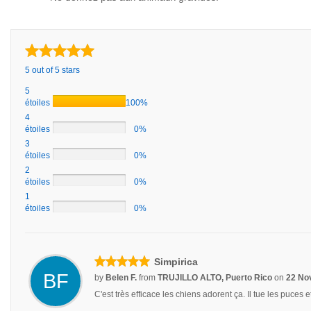
5 out of 5 stars
5
étoiles
100%
4
étoiles
0%
3
étoiles
0%
2
étoiles
0%
1
étoiles
0%
Simpirica
BF
by
Belen F.
from
TRUJILLO ALTO, Puerto Rico
on
22 No
C'est très efficace les chiens adorent ça. Il tue les puces 