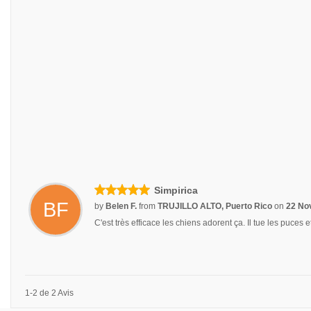
Simpirica
BF
by
Belen F.
from
TRUJILLO ALTO, Puerto Rico
on
22 No
C'est très efficace les chiens adorent ça. Il tue les puces 
1-2 de 2 Avis