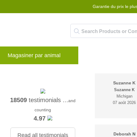
Garantie du prix le plu
Magasiner par animal
Marques
Blog
Suzanne K
Suzanne K
Michigan
18509
testimonials ...
and
07 août 2026
counting
4.97
Deborah N
Read all testimonials