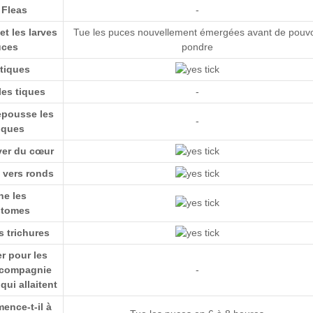
 Fleas
-
et les larves
Tue les puces nouvellement émergées avant de pouvo
uces
pondre
 tiques
es tiques
-
repousse les
-
iques
ver du cœur
 vers ronds
e les
stomes
 trichures
r pour les
 compagnie
-
qui allaitent
nce-t-il à