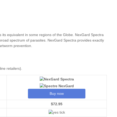
its equivalent in some regions of the Globe. NexGard Spectra
 broad spectrum of parasites. NexGard Spectra provides exactly
heartworm prevention.
ne retailers).
Buy now
$72.95