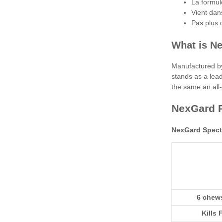
La formul
Vient dan
Pas plus 
What is N
Manufactured by
stands as a lea
the same an all-
NexGard P
NexGard Spect
6 chew
Kills 