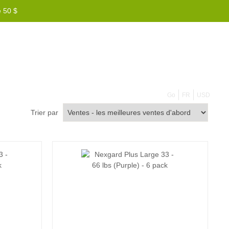
e 50 $
855 908 4010
Go
FR
USD
Trier par