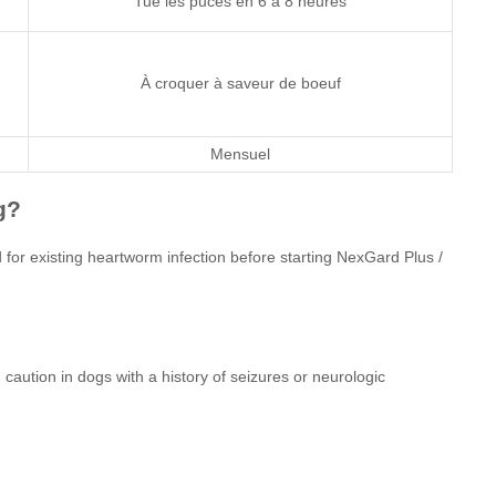
Tue les puces en 6 à 8 heures
À croquer à saveur de boeuf
Mensuel
g?
 for existing heartworm infection before starting NexGard Plus /
 caution in dogs with a history of seizures or neurologic