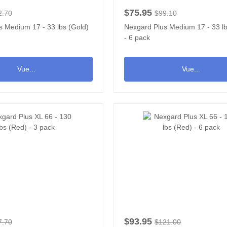
$75.95
2.70
$99.10
s Medium 17 - 33 lbs (Gold)
Nexgard Plus Medium 17 - 33 lb
- 6 pack
Vue...
Vue...
$93.95
7.70
$121.00