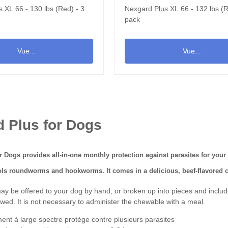
 XL 66 - 130 lbs (Red) - 3
Nexgard Plus XL 66 - 132 lbs (R
pack
Vue...
Vue...
 Plus for Dogs
 Dogs provides all-in-one monthly protection against parasites for your d
ols
roundworms and hookworms
. It comes in a delicious, beef-flavored
 be offered to your dog by hand, or broken up into pieces and included 
wed. It is not necessary to administer the chewable with a meal.
ment à large spectre protège contre plusieurs parasites