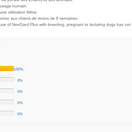
 usage humain.
ne utilisation féline.
nner aux chiens de moins de 8 semaines.
use of NexGard Plus with breeding, pregnant or lactating dogs has not
100%
0%
0%
0%
0%