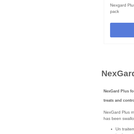
Nexgard Plus
pack
NexGard
NexGard Plus for
treats and contr
NexGard Plus may
has been swallo
Un traite