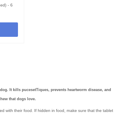
ed) - 6
og. It kills
puces
et
Tiques
, prevents
heartworm disease
, and
 chew that dogs love.
with their food. If hidden in food, make sure that the tablet