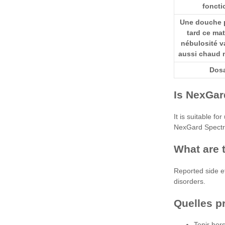
foncti
Une douche p
tard ce mat
nébulosité v
aussi chaud 
Dos
Is NexGar
It is suitable f
NexGard Spectr
What are 
Reported side ef
disorders.
Quelles pr
Tenir hor