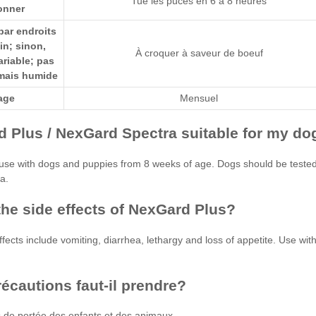
Tue les puces en 6 à 8 heures
onner
ar endroits
in; sinon,
À croquer à saveur de boeuf
ariable; pas
mais humide
age
Mensuel
d Plus / NexGard Spectra suitable for my do
or use with dogs and puppies from 8 weeks of age. Dogs should be tested
a.
the side effects of NexGard Plus?
fects include vomiting, diarrhea, lethargy and loss of appetite. Use with
écautions faut-il prendre?
s de portée des enfants et des animaux.