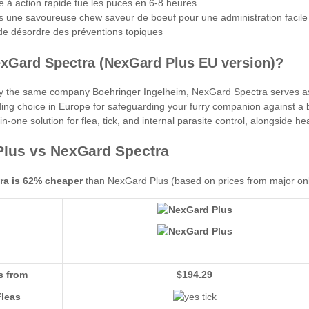
e à action rapide tue les puces en 6-8 heures
s une savoureuse chew saveur de boeuf pour une administration facile
de désordre des préventions topiques
exGard Spectra (NexGard Plus EU version)?
 the same company Boehringer Ingelheim, NexGard Spectra serves as 
ding choice in Europe for safeguarding your furry companion against a
in-one solution for flea, tick, and internal parasite control, alongside 
lus vs NexGard Spectra
ra is 62% cheaper
than NexGard Plus (based on prices from major onli
s from
$194.29
Fleas