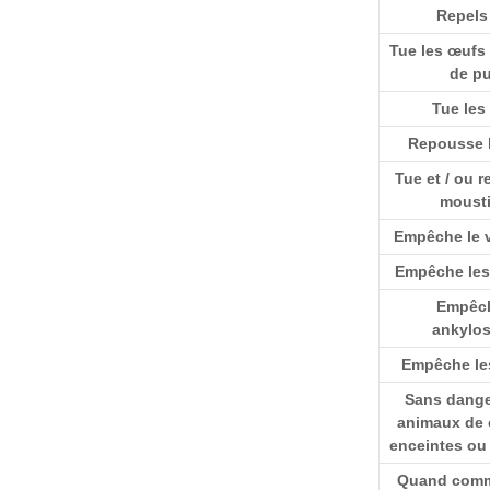
Repels
Tue les œufs 
de p
Tue les
Repousse l
Tue et / ou 
moust
Empêche le 
Empêche les
Empêch
ankylo
Empêche les
Sans dange
animaux de
enceintes ou 
Quand comme