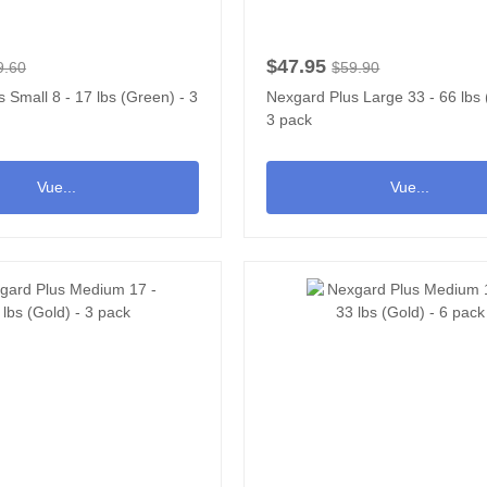
$47.95
9.60
$59.90
 Small 8 - 17 lbs (Green) - 3
Nexgard Plus Large 33 - 66 lbs 
3 pack
Vue...
Vue...