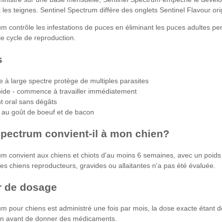
les teignes. Sentinel Spectrum diffère des onglets Sentinel Flavour or
rum
contrôle les infestations de puces
en éliminant les puces adultes pen
 le cycle de reproduction.
s
e à large spectre protège de multiples parasites
pide - commence à travailler immédiatement
t oral sans dégâts
au goût de boeuf et de bacon
Spectrum convient-il à mon chien?
m convient aux chiens et chiots d'au moins 6 semaines, avec un poids m
es chiens reproducteurs, gravides ou allaitantes n'a pas été évaluée.
r de dosage
um pour chiens est administré une fois par mois, la dose exacte étant 
en avant de donner des médicaments.