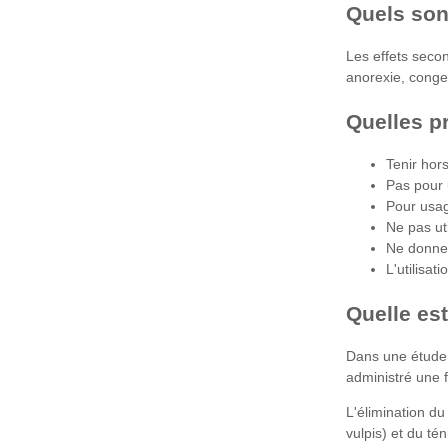
Quels son
Les effets secon
anorexie, conges
Quelles pr
Tenir hor
Pas pour
Pour usag
Ne pas ut
Ne donnez
L'utilisa
Quelle es
Dans une étude e
administré une 
L'élimination d
vulpis) et du t