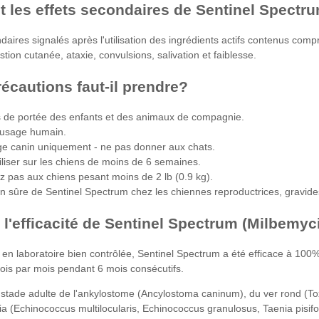
t les effets secondaires de Sentinel Spectr
daires signalés après l'utilisation des ingrédients actifs contenus compr
tion cutanée, ataxie, convulsions, salivation et faiblesse.
écautions faut-il prendre?
s de portée des enfants et des animaux de compagnie.
 usage humain.
e canin uniquement - ne pas donner aux chats.
iliser sur les chiens de moins de 6 semaines.
 pas aux chiens pesant moins de 2 lb (0.9 kg).
tion sûre de Sentinel Spectrum chez les chiennes reproductrices, gravide
t l'efficacité de Sentinel Spectrum (Milbemy
n laboratoire bien contrôlée, Sentinel Spectrum a été efficace à 100% c
fois par mois pendant 6 mois consécutifs.
u stade adulte de l'ankylostome (Ancylostoma caninum), du ver rond (Tox
énia (Echinococcus multilocularis, Echinococcus granulosus, Taenia pis