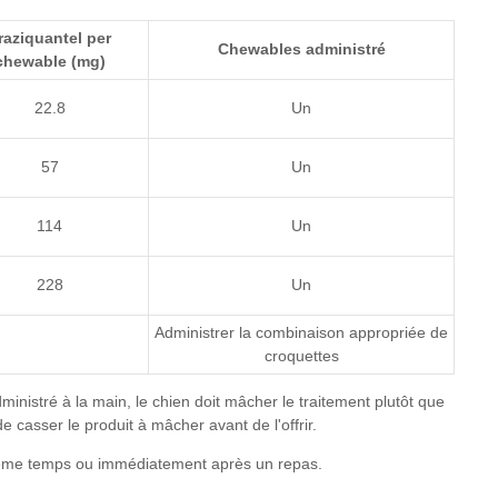
raziquantel
per
Chewables administré
chewable (mg)
22.8
Un
57
Un
114
Un
228
Un
Administrer la combinaison appropriée de
croquettes
administré à la main, le chien doit mâcher le traitement plutôt que
de casser le produit à mâcher avant de l'offrir.
n même temps ou immédiatement après un repas.