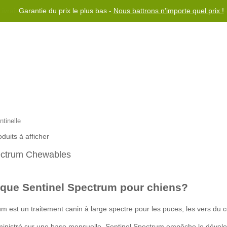
Livraison gratuite dans le monde entier pour les commandes de plus d
Garantie du prix le plus bas -
Nous battrons n'importe quel prix !
Rewards Program
Aidez-moi
Nous contacter
ntinelle
oduits à afficher
ectrum Chewables
 que Sentinel Spectrum pour chiens?
um est un traitement canin à large spectre pour les puces, les vers du
dministré sur une base mensuelle, Sentinel Spectrum empêche le dévelo