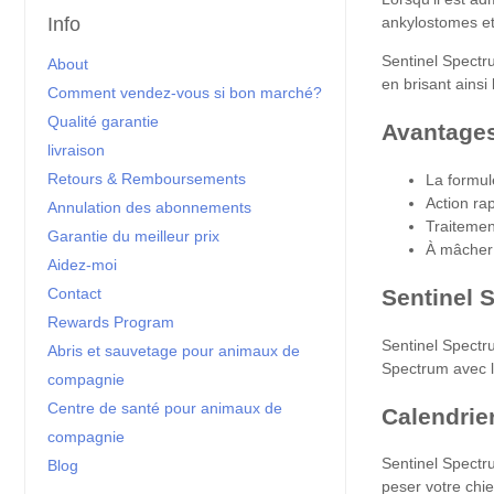
ankylostomes et 
Info
Sentinel Spect
About
en brisant ainsi
Comment vendez-vous si bon marché?
Qualité garantie
Avantage
livraison
Retours & Remboursements
La formul
Action ra
Annulation des abonnements
Traitemen
Garantie du meilleur prix
À mâcher 
Aidez-moi
Contact
Sentinel 
Rewards Program
Sentinel Spectru
Abris et sauvetage pour animaux de
Spectrum avec l
compagnie
Centre de santé pour animaux de
Calendrie
compagnie
Sentinel Spectr
Blog
peser votre chi