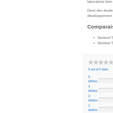
laboratoire bien
Dans des études
développement d
Comparai
Sentinel 
Sentinel 
0 out of 5 stars
5
étoiles
4
étoiles
3
étoiles
2
étoiles