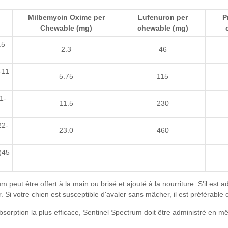
Milbemycin Oxime
per
Lufenuron
per
P
Chewable (mg)
chewable (mg)
.5
2.3
46
-11
5.75
115
1-
11.5
230
22-
23.0
460
(45
m peut être offert à la main ou brisé et ajouté à la nourriture. S'il est 
er. Si votre chien est susceptible d'avaler sans mâcher, il est préférable 
absorption la plus efficace, Sentinel Spectrum doit être administré e