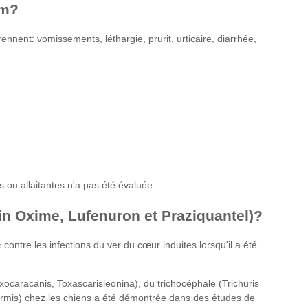
um?
ennent: vomissements, léthargie, prurit, urticaire, diarrhée,
s ou allaitantes n'a pas été évaluée.
cin Oxime, Lufenuron et Praziquantel)?
ontre les infections du ver du cœur induites lorsqu'il a été
ocaracanis, Toxascarisleonina), du trichocéphale (Trichuris
iformis) chez les chiens a été démontrée dans des études de