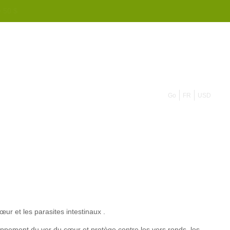
e 50 $
855 908 4010
Go
FR
USD
 cœur et
les parasites intestinaux
.
ppement du ver du cœur et protège contre les vers ronds, les