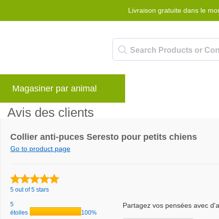
Livraison gratuite dans le m
Magasiner par animal
Marques
Blog
Avis des clients
Collier anti-puces Seresto pour petits chiens
Go to product page
5 out of 5 stars
5
Partagez vos pensées avec d'au
étoiles
100%