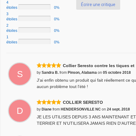
4
Écrire une critique
étoiles
0%
3
étoiles
0%
2
étoiles
0%
1
étoiles
0%
Collier Seresto contre les tiques et
S
by
Sandra B.
from
Pinson, Alabama
on
05 octobre 2018
J'ai enfin obtenu un produit qui fait réellement ce qu'i
aucun problème tout l'été !
COLLIER SERESTO
D
by
Diane
from
HENDERSONVILLE NC
on
24 sept. 2018
JE LES UTILISES DEPUIS 3 ANS MAINTENANT E
TERRIER ET N'UTILISERA JAMAIS RIEN D'AUTR