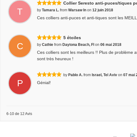
Collier Seresto anti-puces/tiques p
T
by
Tamara L.
from
Warsaw In
on
12 juin 2018
Ces colliers anti-puces et anti-tiques sont les MEIL
5 étoiles
C
by
Cathie
from
Daytona Beach, Fl
on
06 mai 2018
Ces colliers sont les meilleurs !! Plus de problème a
sont très heureux !
by
Pablo A.
from
Israel, Tel Aviv
on
07 mai 
P
Génial!
6-10 de 12 Avis